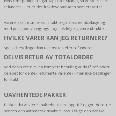
Hvis returpakken din går tapt eller skadet, vil vi ikke kunne
refundere. Her er det fraktleverandøren som erstatter.
Varene skal returneres i intakt original vareemballasje og
med prislapper/hangtags - og selvfølgelig være ubrukte.
HVILKE VARER KAN JEG RETURNERE?
Spesialbestillinger kan ikke byttes eller refunderes.
DELVIS RETUR AV TOTALORDRE
Ved delvis retur av en komplett bestilling vil du få refundert
beløpet for den(e) returnerte varen(e) - men ikke betalingen
for frakt.
UAVHENTEDE PAKKER
Pakken din vil være i pakkebutikken i opptil 7 dager, deretter
sendes den automatisk tilbake til oss. I følge den danske