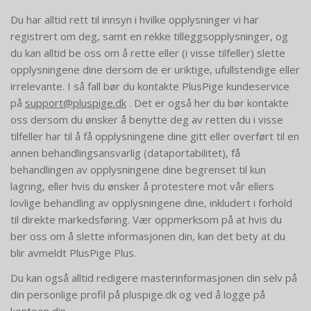
Du har alltid rett til innsyn i hvilke opplysninger vi har
registrert om deg, samt en rekke tilleggsopplysninger, og
du kan alltid be oss om å rette eller (i visse tilfeller) slette
opplysningene dine dersom de er uriktige, ufullstendige eller
irrelevante. I så fall bør du kontakte PlusPige kundeservice
på
support@pluspige.dk
. Det er også her du bør kontakte
oss dersom du ønsker å benytte deg av retten du i visse
tilfeller har til å få opplysningene dine gitt eller overført til en
annen behandlingsansvarlig (dataportabilitet), få ​​
behandlingen av opplysningene dine begrenset til kun
lagring, eller hvis du ønsker å protestere mot vår ellers
lovlige behandling av opplysningene dine, inkludert i forhold
til direkte markedsføring. Vær oppmerksom på at hvis du
ber oss om å slette informasjonen din, kan det bety at du
blir avmeldt PlusPige Plus.
Du kan også alltid redigere masterinformasjonen din selv på
din personlige profil på pluspige.dk og ved å logge på