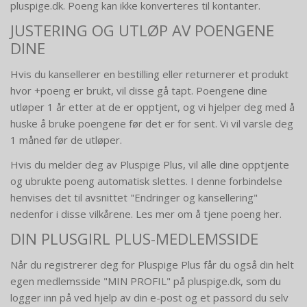
pluspige.dk. Poeng kan ikke konverteres til kontanter.
JUSTERING OG UTLØP AV POENGENE
DINE
Hvis du kansellerer en bestilling eller returnerer et produkt
hvor +poeng er brukt, vil disse gå tapt. Poengene dine
utløper 1 år etter at de er opptjent, og vi hjelper deg med å
huske å bruke poengene før det er for sent. Vi vil varsle deg
1 måned før de utløper.
Hvis du melder deg av Pluspige Plus, vil alle dine opptjente
og ubrukte poeng automatisk slettes. I denne forbindelse
henvises det til avsnittet "Endringer og kansellering"
nedenfor i disse vilkårene. Les mer om å tjene poeng her.
DIN PLUSGIRL PLUS-MEDLEMSSIDE
Når du registrerer deg for Pluspige Plus får du også din helt
egen medlemsside "MIN PROFIL" på pluspige.dk, som du
logger inn på ved hjelp av din e-post og et passord du selv