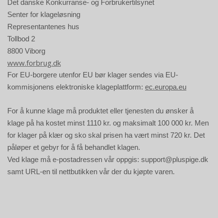
Det danske Konkurranse- og Forbrukertilsynet
Senter for klageløsning
Representantenes hus
Tollbod 2
8800 Viborg
www.forbrug.dk
For EU-borgere utenfor EU bør klager sendes via EU-
kommisjonens elektroniske klageplattform:
ec.europa.eu
For å kunne klage må produktet eller tjenesten du ønsker å
klage på ha kostet minst 1110 kr. og maksimalt 100 000 kr. Men
for klager på klær og sko skal prisen ha vært minst 720 kr. Det
påløper et gebyr for å få behandlet klagen.
Ved klage må e-postadressen vår oppgis:
support@pluspige.dk
samt URL-en til nettbutikken vår der du kjøpte varen.