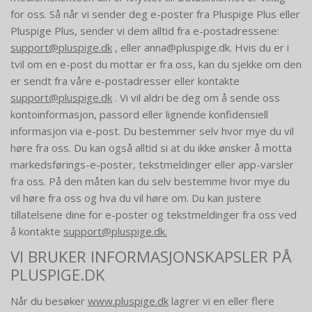
for oss. Så når vi sender deg e-poster fra Pluspige Plus eller
Pluspige Plus, sender vi dem alltid fra e-postadressene:
support@pluspige.dk
, eller anna@pluspige.dk. Hvis du er i
tvil om en e-post du mottar er fra oss, kan du sjekke om den
er sendt fra våre e-postadresser eller kontakte
support@pluspige.dk
. Vi vil aldri be deg om å sende oss
kontoinformasjon, passord eller lignende konfidensiell
informasjon via e-post. Du bestemmer selv hvor mye du vil
høre fra oss. Du kan også alltid si at du ikke ønsker å motta
markedsførings-e-poster, tekstmeldinger eller app-varsler
fra oss. På den måten kan du selv bestemme hvor mye du
vil høre fra oss og hva du vil høre om. Du kan justere
tillatelsene dine for e-poster og tekstmeldinger fra oss ved
å kontakte
support@pluspige.dk.
VI BRUKER INFORMASJONSKAPSLER PÅ
PLUSPIGE.DK
Når du besøker
www.pluspige.dk
lagrer vi en eller flere