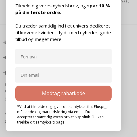
DANSK OG KOSELIG
MOBILEPAY, APPLE PAY,
Tilmeld dig vores nyhedsbrev, og
spar 10 %
GOOGLE PAY OG
KREDITTKORT
på din første ordre.
Du træder samtidig ind i et univers dedikeret
til kurvede kvinder – fyldt med nyheder, gode
tilbud og meget mere.
OM PLUSPIGE
NYTTIGE LENKER
KONTAKT
Banegårdsgade 18
8300 Odder
Modtag rabatkode
CVR: 32278590
*Ved at tilmelde dig, giver du samtykke til at Pluspige
må sende dig markedsføring via email. Du
+45 4019 4219
accepterer samtidig vores privatlivspolitik. Du kan
support@pluspige.dk
trække dit samtykke tilbage.