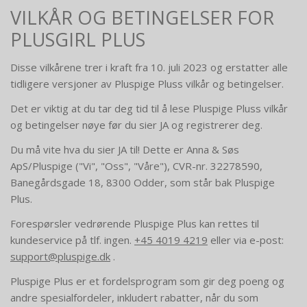
VILKÅR OG BETINGELSER FOR
PLUSGIRL PLUS
Disse vilkårene trer i kraft fra 10. juli 2023 og erstatter alle
tidligere versjoner av Pluspige Pluss vilkår og betingelser.
Det er viktig at du tar deg tid til å lese Pluspige Pluss vilkår
og betingelser nøye før du sier JA og registrerer deg.
Du må vite hva du sier JA til! Dette er Anna & Søs
ApS/Pluspige ("Vi", "Oss", "Våre"), CVR-nr. 32278590,
Banegårdsgade 18, 8300 Odder, som står bak Pluspige
Plus.
Forespørsler vedrørende Pluspige Plus kan rettes til
kundeservice på tlf. ingen.
+45 4019 4219
eller via e-post:
support@pluspige.dk
.
Pluspige Plus er et fordelsprogram som gir deg poeng og
andre spesialfordeler, inkludert rabatter, når du som