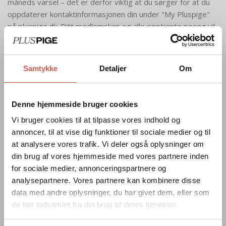
måneds varsel – det er derfor viktig at du sørger for at du
oppdaterer kontaktinformasjonen din under "My Pluspige"
på pluspige.dk. Ditt medlemskap og alle opptjente poeng vil,
hvis det er aktuelt, fortsatt kunne brukes innen den angitte
fristen.
Ikke-materielle endringer og endringer i fordelen din kan
Samtykke
Detaljer
Om
implementeres uten varsel.
Hvis du ikke lenger ønsker å være medlem av Pluspige Plus,
Denne hjemmeside bruger cookies
kan du melde deg av ved å kontakte vår kundeservice på
Vi bruger cookies til at tilpasse vores indhold og
support@pluspige.dk. Hvis du melder deg av, vil du miste
annoncer, til at vise dig funktioner til sociale medier og til
alle opptjente poeng som du ennå ikke har brukt. Samtidig
at analysere vores trafik. Vi deler også oplysninger om
mister du retten til å løse inn eventuelle bonusgaver,
din brug af vores hjemmeside med vores partnere inden
premier eller løse inn premiebevis eller medlemsfordeler, da
for sociale medier, annonceringspartnere og
dette krever gyldig medlemskap.
analysepartnere. Vores partnere kan kombinere disse
Du vil automatisk bli avmeldt Pluspige Plus hvis du ikke har
data med andre oplysninger, du har givet dem, eller som
tjent opp poeng i Pluspige på 2½ år og dine siste poeng har
de har indsamlet fra din brug af deres tjenester.
utløpt.