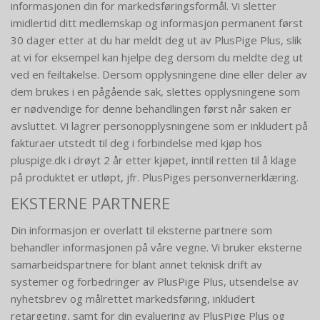
informasjonen din for markedsføringsformål. Vi sletter
imidlertid ditt medlemskap og informasjon permanent først
30 dager etter at du har meldt deg ut av PlusPige Plus, slik
at vi for eksempel kan hjelpe deg dersom du meldte deg ut
ved en feiltakelse. Dersom opplysningene dine eller deler av
dem brukes i en pågående sak, slettes opplysningene som
er nødvendige for denne behandlingen først når saken er
avsluttet. Vi lagrer personopplysningene som er inkludert på
fakturaer utstedt til deg i forbindelse med kjøp hos
pluspige.dk i drøyt 2 år etter kjøpet, inntil retten til å klage
på produktet er utløpt, jfr. PlusPiges personvernerklæring.
EKSTERNE PARTNERE
Din informasjon er overlatt til eksterne partnere som
behandler informasjonen på våre vegne. Vi bruker eksterne
samarbeidspartnere for blant annet teknisk drift av
systemer og forbedringer av PlusPige Plus, utsendelse av
nyhetsbrev og målrettet markedsføring, inkludert
retargeting, samt for din evaluering av PlusPige Plus og