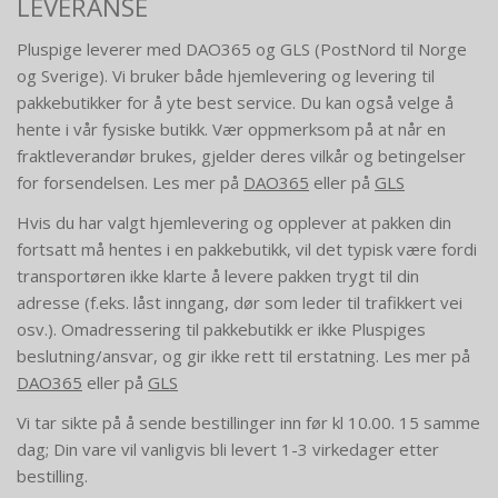
LEVERANSE
Pluspige leverer med DAO365 og GLS (PostNord til Norge
og Sverige). Vi bruker både hjemlevering og levering til
pakkebutikker for å yte best service. Du kan også velge å
hente i vår fysiske butikk. Vær oppmerksom på at når en
fraktleverandør brukes, gjelder deres vilkår og betingelser
for forsendelsen. Les mer på
DAO365
eller på
GLS
Hvis du har valgt hjemlevering og opplever at pakken din
fortsatt må hentes i en pakkebutikk, vil det typisk være fordi
transportøren ikke klarte å levere pakken trygt til din
adresse (f.eks. låst inngang, dør som leder til trafikkert vei
osv.). Omadressering til pakkebutikk er ikke Pluspiges
beslutning/ansvar, og gir ikke rett til erstatning.
Les mer på
DAO365
eller på
GLS
Vi tar sikte på å sende bestillinger inn før kl 10.00. 15 samme
dag; Din vare vil vanligvis bli levert 1-3 virkedager etter
bestilling.