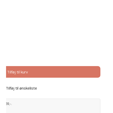
Tim og Simonsen
Strømpebukser
Wasabi
Tights
Træningsbukser
Træningstights
Tilføj til kurv
Sports BH
Sports Top
Tilføj til ønskeliste
7
Sports t-shirts
Sweatshirts
kun 39,-.