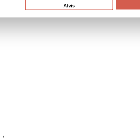
Afvis
SKU:
SG148-
Produkttype:
Top
SENESTE SETE PRODUKTER