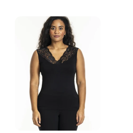
SgNew
York
-
Seamless
with
lace
-
Noos