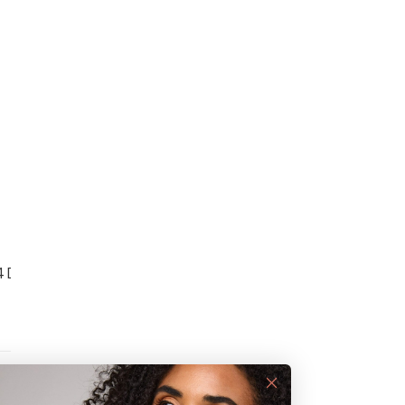
DANSK OG HYGGEL
4 DAGES RETURRET