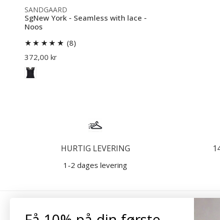
SANDGAARD
SgNew York - Seamless with lace -
Noos
8
(8)
samlede
Normal
372,00 kr
anmeldelser
pris
HURTIG LEVERING
1
1-2 dages levering
Få 10% på din første