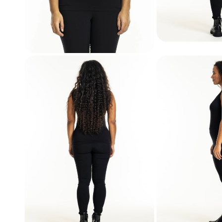
Åbn medie i gal
Åbn medie i gallerivisning
Gozz
Kaff
Vero
Zhen
Zoey