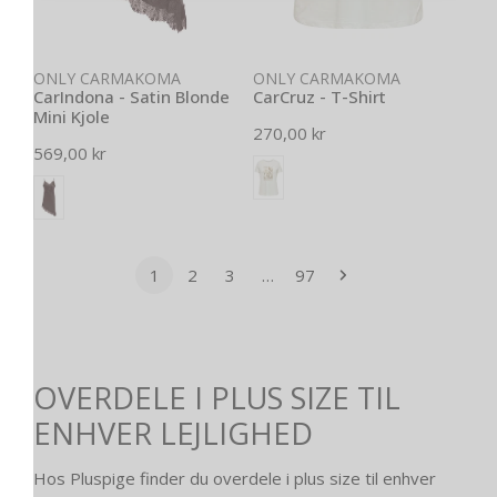
Vælg muligheder
Vælg muligheder
ONLY CARMAKOMA
ONLY CARMAKOMA
CarIndona - Satin Blonde
CarCruz - T-Shirt
Mini Kjole
Normal
270,00 kr
Normal
569,00 kr
pris
pris
1
2
3
…
97
OVERDELE I PLUS SIZE TIL
ENHVER LEJLIGHED
Hos Pluspige finder du overdele i plus size til enhver