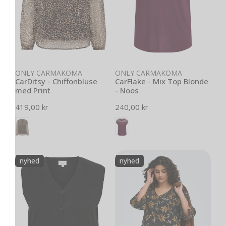
Noos
Vælg muligheder
Vælg muligheder
ONLY CARMAKOMA
ONLY CARMAKOMA
CarDitsy - Chiffonbluse
CarFlake - Mix Top Blonde
med Print
- Noos
Normal
419,00 kr
Normal
240,00 kr
pris
pris
CarAlly
CarCamille
nyhed
nyhed
-
-
V-
3/4
Hals
Blomstret
Vest
Bluse
AOP