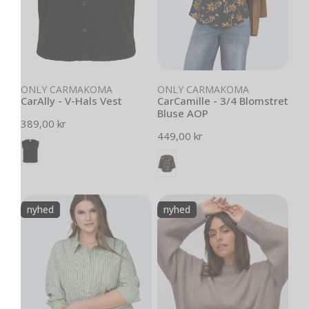
Vælg muligheder
Vælg muligheder
ONLY CARMAKOMA
ONLY CARMAKOMA
CarAlly - V-Hals Vest
CarCamille - 3/4 Blomstret
Bluse AOP
Normal
389,00 kr
Normal
449,00 kr
pris
pris
CarOregon
VmcBoom
nyhed
nyhed
Alva
-
-
Pullover
Stribet
-
Skjorte
Noos
-
Green