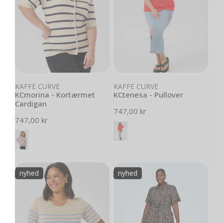
Vælg muligheder
Vælg muligheder
KAFFE CURVE
KAFFE CURVE
KCmorina - Kortærmet
KCtenesa - Pullover
Cardigan
Normal
747,00 kr
Normal
747,00 kr
pris
pris
KClizzy
CarAris
nyhed
nyhed
-
-
Pullover
Midi
med
Skjortekjole
Striber
-