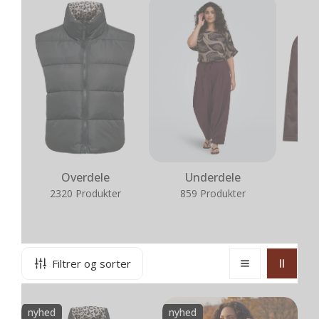
Overdele
Underdele
2320 Produkter
859 Produkter
22
Filtrer og sorter
CarNewtammy
CpPRIMROSE
nyhed
nyhed