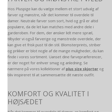
Hos Pluspige kan du vælge mellem et stort udvalg af
farver og mønstre, når det kommer til overdele til
damer. Neutrale farver som sort, hvid og grå er altid
populære, da de let kan matches med andre dele i
garderoben. For dem, der ønsker lidt mere spræl,
tilbyder vi også farverige og mønstrede overdele, der
kan give et frisk pust til din stil. Blomsterprints, striber
og prikker er blot nogle af de mange muligheder, du kan
finde i vores sortiment. Uanset dine farvepræferencer,
er der noget for enhver smag og anledning. Se
nærmere på vores kollektioner af
plus size skjorter
og
bliv inspireret til at sammensætte dit næste outfit.
KOMFORT OG KVALITET I
HØJSÆDET
Når det kommer til overdele til damer, er komfort og