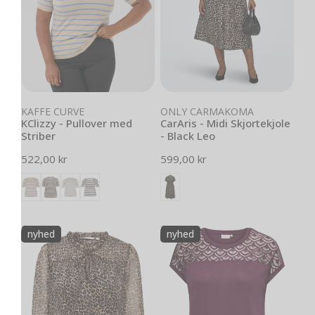
Black
Leo
Vælg muligheder
Vælg muligheder
KAFFE CURVE
ONLY CARMAKOMA
KClizzy - Pullover med
CarAris - Midi Skjortekjole
Striber
- Black Leo
Normal
522,00 kr
Normal
599,00 kr
pris
pris
CarDitsy
CarFlake
nyhed
nyhed
-
-
Chiffonbluse
Mix
med
Top
Print
Blonde
-