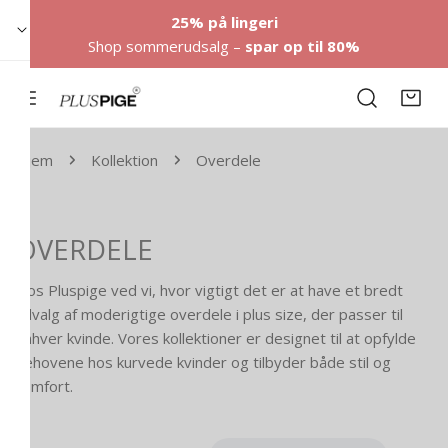
ring til indhold
25% på lingeri
Shop sommerudsalg –
spar op til 80%
Hjem
Kollektion
Overdele
OVERDELE
Hos Pluspige ved vi, hvor vigtigt det er at have et bredt
udvalg af moderigtige overdele i plus size, der passer til
enhver kvinde. Vores kollektioner er designet til at opfylde
behovene hos kurvede kvinder og tilbyder både stil og
komfort.