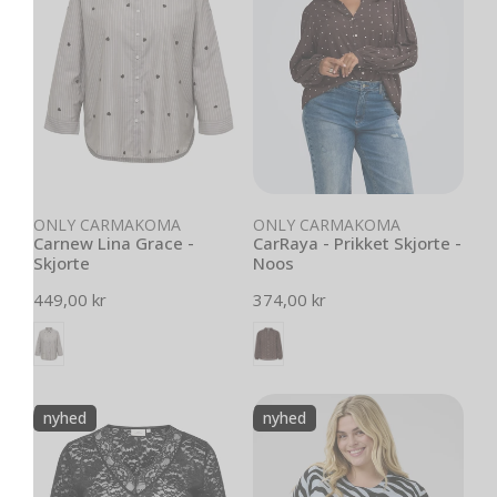
-
Skjorte
Skjorte
-
Noos
Vælg muligheder
Vælg muligheder
ONLY CARMAKOMA
ONLY CARMAKOMA
Carnew Lina Grace -
CarRaya - Prikket Skjorte -
Skjorte
Noos
Normal
449,00 kr
Normal
374,00 kr
pris
pris
CarNikka
KClizzy
nyhed
nyhed
-
-
Blonde
Pullover
Top
med