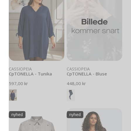
Tunika
Bluse
Vælg muligheder
Vælg muligheder
CASSIOPEIA
CASSIOPEIA
CpTONELLA - Tunika
CpTONELLA - Bluse
Normal
597,00 kr
Normal
448,00 kr
pris
pris
Carnew
CarRaya
nyhed
nyhed
Lina
-
Grace
Prikket