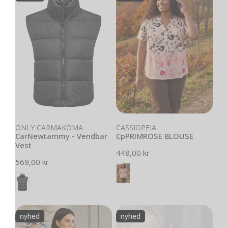
-
BLOUSE
Vendbar
Vest
Vælg muligheder
Vælg muligheder
ONLY CARMAKOMA
CASSIOPEIA
CarNewtammy - Vendbar
CpPRIMROSE BLOUSE
Vest
Normal
448,00 kr
Normal
569,00 kr
pris
pris
CpTONELLA
CpTONELLA
nyhed
nyhed
-
-