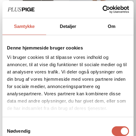
Samtykke
Detaljer
Om
Vælg muligheder
Vælg muligheder
ONLY CARMAKOMA
ONLY CARMAKOMA
CarRyder - T-shirt med
CarReza - Hoodie
Perler og Rhinsten
Sweatshirt Kjole
Denne hjemmeside bruger cookies
Normal
299,00 kr
Normal
524,00 kr
pris
pris
Vi bruger cookies til at tilpasse vores indhold og
annoncer, til at vise dig funktioner til sociale medier og til
at analysere vores trafik. Vi deler også oplysninger om
din brug af vores hjemmeside med vores partnere inden
CarOregon
CarSunny
nyhed
nyhed
for sociale medier, annonceringspartnere og
Alva
-
analysepartnere. Vores partnere kan kombinere disse
-
Kortærmet
data med andre oplysninger, du har givet dem, eller som
Stribet
Strik
de har indsamlet fra din brug af deres tjenester.
Skjorte
-
Navy
Samtykkevalg
Nødvendig