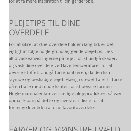
for at få mere inspiration til din garderobe.
PLEJETIPS TIL DINE
OVERDELE
For at sikre, at dine overdele holder i lang tid, er det
vigtigt at følge nogle grundlæggende plejetips. Læs
altid vaskeanvisningerne på tøjet for at undgå skader,
og vask dine overdele ved lave temperaturer for at
bevare stoffet. Undgå tørretumbleren, da den kan
krympe og beskadige tøjet. Hæng i stedet tøjet til tørre
på en bøjle med runde kanter for at bevare formen.
Nogle materialer kræver særlige plejeprodukter, så vær
opmærksom på dette og invester i disse for at
forlænge levetiden af dine favoritoverdele.
FARVER OG MØNSTRE I VÆLD