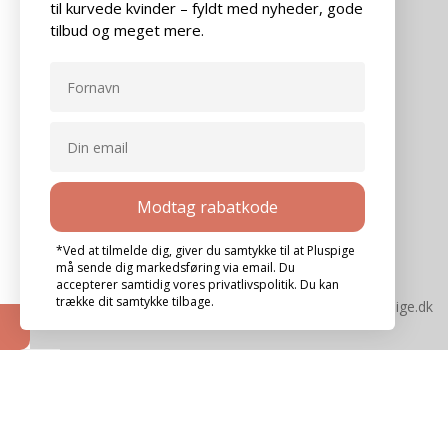
til kurvede kvinder – fyldt med nyheder, gode
KONTAKT
tilbud og meget mere.
Banegårdsgade 18
8300 Odder
CVR: 32278590
+45 4019 4219
support@pluspige.dk
Modtag rabatkode
*Ved at tilmelde dig, giver du samtykke til at Pluspige
må sende dig markedsføring via email. Du
accepterer samtidig vores privatlivspolitik. Du kan
trække dit samtykke tilbage.
© 2026,
Pluspige
.
www.pluspige.dk