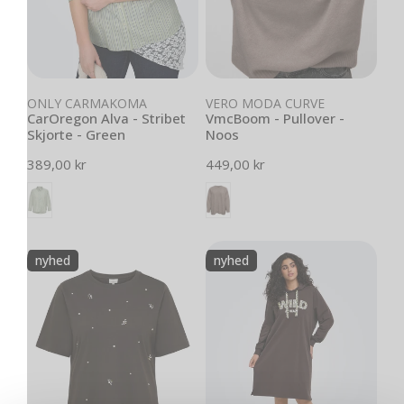
Vælg muligheder
Vælg muligheder
ONLY CARMAKOMA
VERO MODA CURVE
CarOregon Alva - Stribet
VmcBoom - Pullover -
Skjorte - Green
Noos
Normal
389,00 kr
Normal
449,00 kr
pris
pris
CarRyder
CarReza
nyhed
nyhed
-
-
T-
Hoodie
shirt
Sweatshirt
med
Kjole
Perler
og
Rhinsten