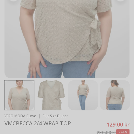
Åbn medie i gallerivisning
|
VERO MODA Curve
Plus Size Bluser
VMCBECCA 2/4 WRAP TOP
129,00 kr
230,00 kr
- 44%