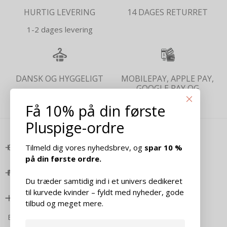
HURTIG LEVERING
14 DAGES RETURRET
1-2 dages levering
DANSK OG HYGGELIGT
MOBILEPAY, APPLE PAY,
GOOGLE PAY OG
KREDITKORT
Få 10% på din første
Pluspige-ordre
OM PLUSPIGE
Tilmeld dig vores nyhedsbrev, og
spar 10 %
på din første ordre.
NYTTIGE LINKS
Du træder samtidig ind i et univers dedikeret
til kurvede kvinder – fyldt med nyheder, gode
KONTAKT
tilbud og meget mere.
Banegårdsgade 18