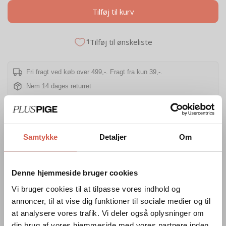
Tilføj til kurv
Tilføj til ønskeliste
1
Fri fragt ved køb over 499,-. Fragt fra kun 39,-.
Nem 14 dages returret
Beskrivelse
Samtykke
Detaljer
Om
Flot top fra Vero Moda Curve
Fragt og retur
Slå-om top
Denne hjemmeside bruger cookies
Struktur i stoffet
Få dit nye fund leveret fra kun 39 kr. i Danmark. Vælg selv,
100% polyester
Vi bruger cookies til at tilpasse vores indhold og
om DAO eller GLS skal bringe dit køb hjem til dig eller til
annoncer, til at vise dig funktioner til sociale medier og til
nærmeste pakkeshop - med mulighed for levering direkte til
at analysere vores trafik. Vi deler også oplysninger om
din arbejdsplads via GLS. Til vores venner i Norge og
din brug af vores hjemmeside med vores partnere inden