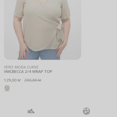
Vælg muligheder
VERO MODA CURVE
VMCBECCA 2/4 WRAP TOP
Udsalgspris
129,00 kr
Normal
230,00 kr
pris