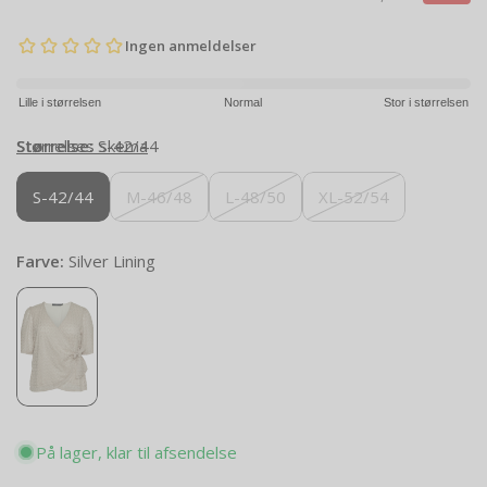
Lille i størrelsen
Normal
Stor i størrelsen
Størrelse:
Størrelses skema
S-42/44
S-42/44
M-46/48
L-48/50
XL-52/54
Farve:
Silver Lining
På lager, klar til afsendelse