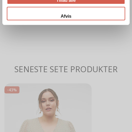
Tillad alle
Produkttype:
Bluse
Afvis
SENESTE SETE PRODUKTER
VMCBECCA
-43%
2/4
WRAP
TOP