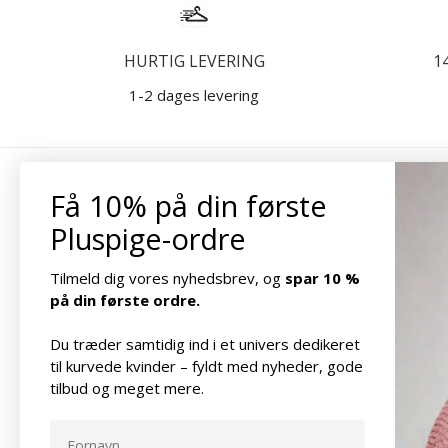
HURTIG LEVERING
1
1-2 dages levering
Få 10% på din første
Pluspige-ordre
OM PLUSPIGE
Alle er forskellige. Alle er unikke. Nogle er
Tilmeld dig vores nyhedsbrev, og
spar 10 %
lave, mens andre er høje. Nogle er
på din første ordre.
smalle, mens andre er brede. Nogle har
form som et timeglas, mens andre har
Du træder samtidig ind i et univers dedikeret
til kurvede kvinder – fyldt med nyheder, gode
som en pære. Når alt kommer til alt har
tilbud og meget mere.
det ingen betydning. Men det kan have
betydning for dit tøjvalg. Det ved vi alt
om.