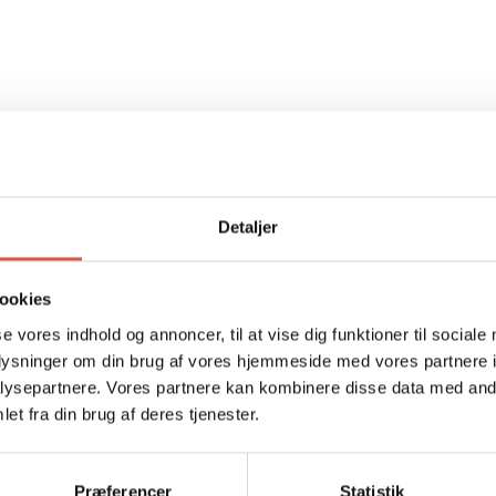
unødvendige dekorationer sikrer, at 
anledninger. Uanset om du er på vej til
pålidelige følgesvend.
Se flere
accessories
til din garderob
vinterlook.
76% genanvendt polyester, 10% RWS-c
Detaljer
Tilgængelighed:
På lager
ookies
SKU:
17151054-
se vores indhold og annoncer, til at vise dig funktioner til sociale
Produkttype:
Handsker
oplysninger om din brug af vores hjemmeside med vores partnere i
ysepartnere. Vores partnere kan kombinere disse data med andr
et fra din brug af deres tjenester.
Præferencer
Statistik