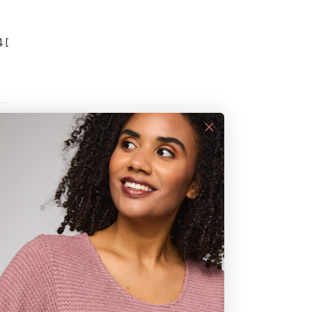
DANSK OG HYGGEL
4 DAGES RETURRET
NYTTIGE LINKS
Hvordan er leveringsmulighederne?
Sådan returnerer du en vare
Handelsbetingelser
Forsendelses- og betalingsinformationer
Cookiepolitik