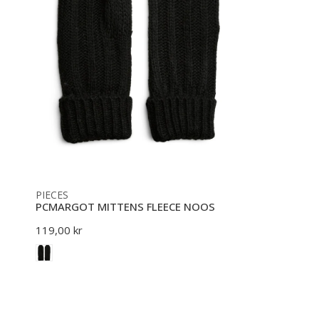
PIECES
PCMARGOT MITTENS FLEECE NOOS
Normal
119,00 kr
pris