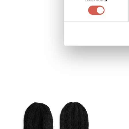
PCMARGOT
MITTENS
FLEECE
NOOS