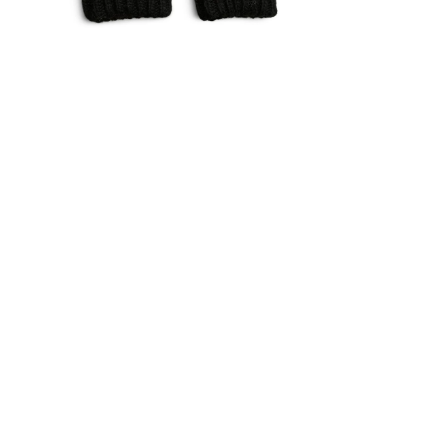
Åbn medie i gallerivisning
Gozzip
Kaffe 
Vero 
Zhenzi
Zoey 