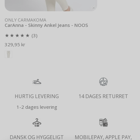
Vælg muligheder
ONLY CARMAKOMA
CarAnna - Skinny Ankel Jeans - NOOS
3
(3)
samlede
Normal
329,95 kr
anmeldelser
pris
HURTIG LEVERING
14 DAGES RETURRET
1-2 dages levering
DANSK OG HYGGELIGT
MOBILEPAY, APPLE PAY,