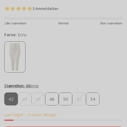
Lille i størrelsen
Normal
Stor i størrelsen
Farve:
Ecru
Størrelse:
Størrelses skema
42
42
44
46
48
50
52
54
Lavt lager - 4 varer tilbage