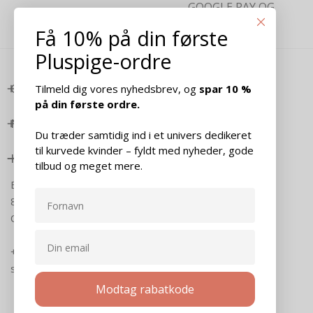
GOOGLE PAY OG
KREDITKORT
Få 10% på din første
Pluspige-ordre
OM PLUSPIGE
Tilmeld dig vores nyhedsbrev, og
spar 10 %
på din første ordre.
NYTTIGE LINKS
Du træder samtidig ind i et univers dedikeret
til kurvede kvinder – fyldt med nyheder, gode
KONTAKT
tilbud og meget mere.
Banegårdsgade 18
8300 Odder
CVR: 32278590
+45 4019 4219
support@pluspige.dk
Modtag rabatkode